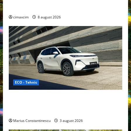
Nissan NX7: SUV-ul electrificat accesibil care extinde
gama Nissan în China
cimaxcim
8 august 2026
ECO - Tehnic
Geely lansează „Thunder”, unul dintre cele mai
compacte și eficiente sisteme de acționare electrică
din lume
Marius Constantinescu
3 august 2026