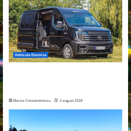
Vehicule Electrice
Interstar‑e Relax: Nissan și Eifelland au creat o
rulotă electrică care folosește bateria de 87 kWh nu
doar pentru tracțiune, ci și pentru încălzire complet
off‑grid
Marius Constantinescu
2 august 2026