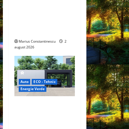
electrică care folosește
bateria de 87 kWh nu doar
pentru tracțiune, ci și
pentru încălzire complet
off‑grid
Marius Constantinescu
2
august 2026
Auto
ECO - Tehnic
Energie Verde
China prezintă tehnologia
care schimbă regulile
jocului: baterii EV cu
încărcare în 6,5 minute.