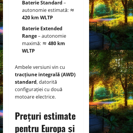
Baterie Standard
–
autonomie estimată:
≈
420 km WLTP
Baterie Extended
Range
– autonomie
maximă:
≈ 480 km
WLTP
Ambele versiuni vin cu
tracțiune integrală (AWD)
standard
, datorită
configurației cu două
motoare electrice.
Prețuri estimate
pentru Europa și