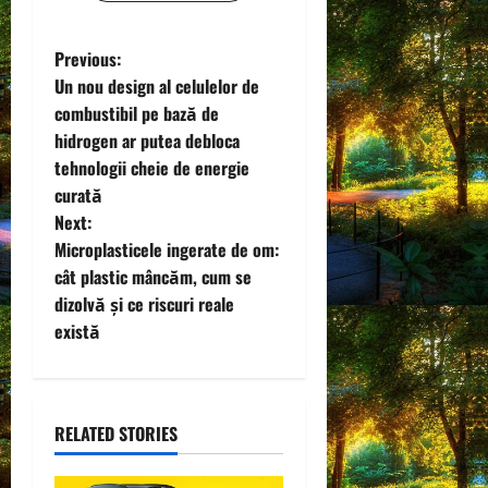
P
Previous:
Un nou design al celulelor de
o
combustibil pe bază de
hidrogen ar putea debloca
s
tehnologii cheie de energie
t
curată
Next:
n
Microplasticele ingerate de om:
cât plastic mâncăm, cum se
a
dizolvă și ce riscuri reale
v
există
i
g
RELATED STORIES
a