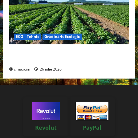
ECO - Tehnic
Grădinărit Ecologic
Agricultura Viitorului: Tranziția Ecologică bazată pe
Tehnologie, nu pe Chimicale
cimaxcim
26 iulie 2026
Revolut
PayPal