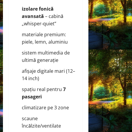
izolare fonică
avansată
– cabină
„whisper‑quiet”
materiale premium:
piele, lemn, aluminiu
sistem multimedia de
ultimă generație
afișaje digitale mari (12–
14 inch)
spațiu real pentru
7
pasageri
climatizare pe 3 zone
scaune
încălzite/ventilate