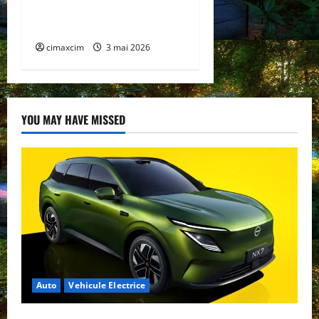
BYD și CATL conduc
revoluția globală
cimaxcim
3 mai 2026
YOU MAY HAVE MISSED
Auto
Vehicule Electrice