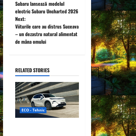
Subaru lansează modelul
o
electric Subaru Uncharted 2026
Next:
s
Viiturile care au distrus Suceava
t
– un dezastru natural alimentat
de mâna omului
n
a
RELATED STORIES
v
i
g
a
ECO - Tehnic
t
Geely lansează „Thunder”,
unul dintre cele mai