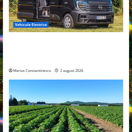
Vehicule Electrice
Interstar‑e Relax: Nissan și Eifelland au creat o
rulotă electrică care folosește bateria de 87 kWh nu
doar pentru tracțiune, ci și pentru încălzire complet
off‑grid
Marius Constantinescu
2 august 2026