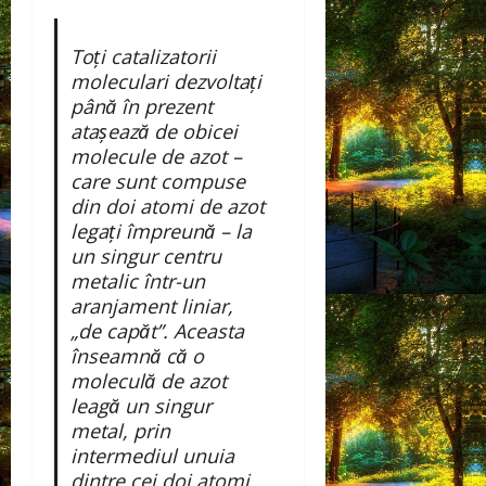
Toți catalizatorii
moleculari dezvoltați
până în prezent
atașează de obicei
molecule de azot –
care sunt compuse
din doi atomi de azot
legați împreună – la
un singur centru
metalic într-un
aranjament liniar,
„de capăt”. Aceasta
înseamnă că o
moleculă de azot
leagă un singur
metal, prin
intermediul unuia
dintre cei doi atomi