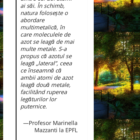
ai săi. În schimb,
natura folosește o
abordare
multimetalică, în
care moleculele de
azot se leagă de mai
multe metale. S-a
propus că azotul se
leagă „lateral”, ceea
ce înseamnă că
ambii atomi de azot
leagă două metale,
facilitând ruperea
legăturilor lor
puternice.
—Profesor Marinella
Mazzanti la EPFL