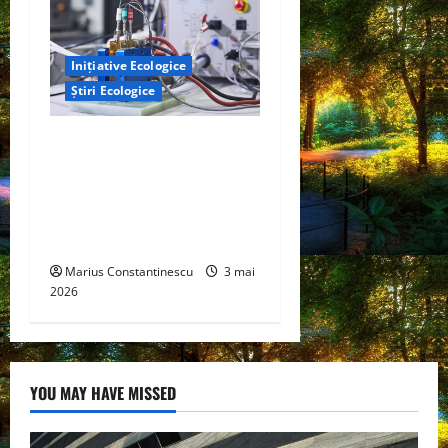
Inițiative Ecologice
Știri Ecologice
Un nou design al celulelor
de combustibil pe bază de
hidrogen ar putea debloca
tehnologii cheie de energie
curată
Marius Constantinescu
3 mai
2026
YOU MAY HAVE MISSED