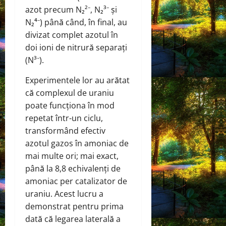
azot precum N₂²⁻, N₂³⁻ și
N₂⁴⁻) până când, în final, au
divizat complet azotul în
doi ioni de nitrură separați
(N³⁻).
Experimentele lor au arătat
că complexul de uraniu
poate funcționa în mod
repetat într-un ciclu,
transformând efectiv
azotul gazos în amoniac de
mai multe ori; mai exact,
până la 8,8 echivalenți de
amoniac per catalizator de
uraniu. Acest lucru a
demonstrat pentru prima
dată că legarea laterală a