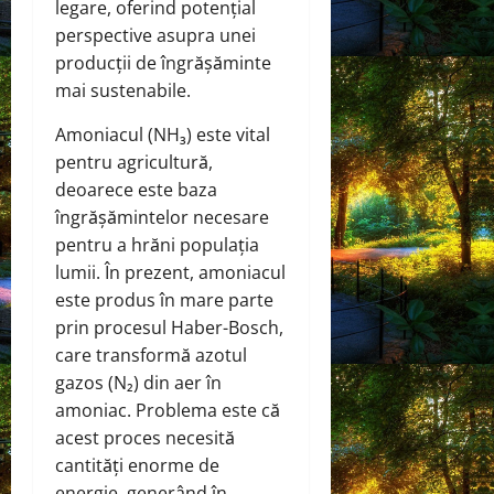
legare, oferind potențial
perspective asupra unei
producții de îngrășăminte
mai sustenabile.
Amoniacul (NH₃) este vital
pentru agricultură,
deoarece este baza
îngrășămintelor necesare
pentru a hrăni populația
lumii. În prezent, amoniacul
este produs în mare parte
prin procesul Haber-Bosch,
care transformă azotul
gazos (N₂) din aer în
amoniac. Problema este că
acest proces necesită
cantități enorme de
energie, generând în