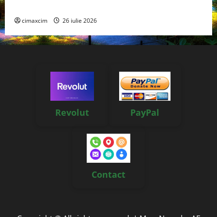
reale, soluții și tehnologii noi
cimaxcim
26 iulie 2026
Revolut
PayPal
Contact