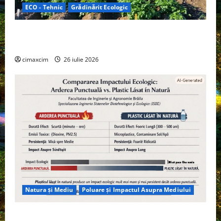
ECO - Tehnic
Grădinărit Ecologic
Agricultura Viitorului: Tranziția Ecologică bazată pe
Tehnologie, nu pe Chimicale
cimaxcim
26 iulie 2026
Natura și Mediu
Poluare și Impactul Asupra Mediului
Managementul deșeurilor în România: probleme