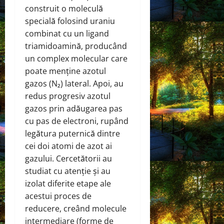
construit o moleculă
specială folosind uraniu
combinat cu un ligand
triamidoamină, producând
un complex molecular care
poate menține azotul
gazos (N₂) lateral. Apoi, au
redus progresiv azotul
gazos prin adăugarea pas
cu pas de electroni, rupând
legătura puternică dintre
cei doi atomi de azot ai
gazului. Cercetătorii au
studiat cu atenție și au
izolat diferite etape ale
acestui proces de
reducere, creând molecule
intermediare (forme de