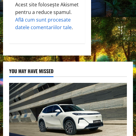
i
Acest site folosește Akismet
pentru a reduce spamul.
g
Află cum sunt procesate
datele comentariilor tale
.
a
t
i
o
YOU MAY HAVE MISSED
n