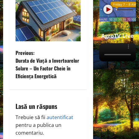
AgroTV Live
P
Previous:
Durata de Viață a Invertoarelor
o
Solare – Un Factor Cheie în
Eficiența Energetică
s
t
n
Lasă un răspuns
a
Trebuie să fii
autentificat
pentru a publica un
v
comentariu.