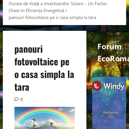
Durata de Viață a Invertoarelor Solare – Un Factor
Cheie în Eficiența Energetică
panouri fotovoltaice pe o casa simpla la tara
Forum
panouri
EcoRoma
fotovoltaice pe
o casa simpla la
tara
0