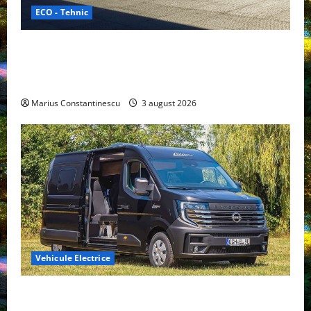
ECO - Tehnic
Geely lansează „Thunder”, unul dintre cele mai
compacte și eficiente sisteme de acționare electrică
din lume
Marius Constantinescu
3 august 2026
Vehicule Electrice
Interstar‑e Relax: Nissan și Eifelland au creat o