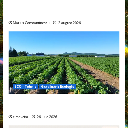
rulotă electrică care folosește bateria de 87 kWh nu
doar pentru tracțiune, ci și pentru încălzire complet
off‑grid
Marius Constantinescu
2 august 2026
ECO - Tehnic
Grădinărit Ecologic
Agricultura Viitorului: Tranziția Ecologică bazată pe
Tehnologie, nu pe Chimicale
cimaxcim
26 iulie 2026