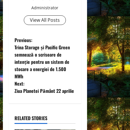
Administrator
View All Posts
P
Previous:
Trina Storage și Pacific Green
o
semnează o scrisoare de
intenție pentru un sistem de
s
stocare a energiei de 1.500
t
MWh
Next:
n
Ziua Planetei Pământ 22 aprilie
a
v
RELATED STORIES
i