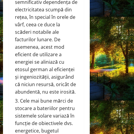
semnificativ dependența de
electricitatea scumpă din
rețea, în special în orele de
vârf, ceea ce duce la
scăderi notabile ale
facturilor lunare. De
asemenea, acest mod
eficient de utilizare a
energiei se aliniază cu
etosul german al eficienței
și ingeniozității, asigurând
că niciun resursă, oricât de
abundentă, nu este irosită.
Cele mai bune mărci de
stocare a bateriilor pentru
sistemele solare variază în
funcție de obiectivele dvs.
energetice, bugetul