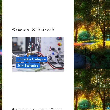
Agricultura Viitorului:
Tranziția Ecologică bazată
pe Tehnologie, nu pe
Chimicale
cimaxcim
26 iulie 2026
Inițiative Ecologice
Știri Ecologice
Un nou design al celulelor
de combustibil pe bază de
hidrogen ar putea debloca
tehnologii cheie de energie
curată
Marius Constantinescu
3 mai