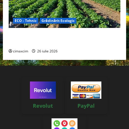
ECO - Tehnic
Grădinărit Ecologic
Agricultura Viitorului: Tranziția Ecologică bazată pe
Tehnologie, nu pe Chimicale
cimaxcim
26 iulie 2026
Revolut
PayPal