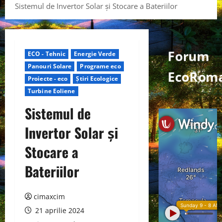
Sistemul de Invertor Solar și Stocare a Bateriilor
Forum
ECO - Tehnic
Energie Verde
Panouri Solare
Programe eco
EcoRom
Proiecte - eco
Știri Ecologice
Turbine Eoliene
Sistemul de
Invertor Solar și
Stocare a
Bateriilor
cimaxcim
21 aprilie 2024