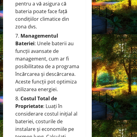
pentru a vă asigura că
bateria poate face față
condițiilor climatice din
zona dvs.
Managementul
Bateriei
: Unele baterii au
funcții avansate de
management, cum ar fi
posibilitatea de a programa
încărcarea și descărcarea.
Aceste funcții pot optimiza
utilizarea energiei.
Costul Total de
Proprietate
: Luați în
considerare costul inițial al
bateriei, costurile de
instalare și economiile pe
termen lung. Calculați