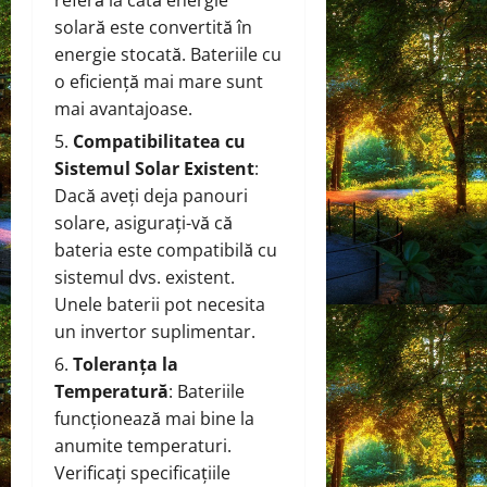
referă la câtă energie
solară este convertită în
energie stocată. Bateriile cu
o eficiență mai mare sunt
mai avantajoase.
Compatibilitatea cu
Sistemul Solar Existent
:
Dacă aveți deja panouri
solare, asigurați-vă că
bateria este compatibilă cu
sistemul dvs. existent.
Unele baterii pot necesita
un invertor suplimentar.
Toleranța la
Temperatură
: Bateriile
funcționează mai bine la
anumite temperaturi.
Verificați specificațiile