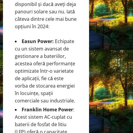
disponibil și dacă aveți deja
panouri solare sau nu. Iată
câteva dintre cele mai bune
opțiuni în 2024:
Easun Power:
Echipate
cu un sistem avansat de
gestionare a bateriilor,
acestea oferă performanțe
optimizate într-o varietate
de aplicații, fie că este
vorba de stocarea energiei
în locuințe, spații
comerciale sau industriale.
Franklin Home Power
:
Acest sistem AC-cuplat cu
baterii de fosfat de litiu
(LFP) oferă o capacitate