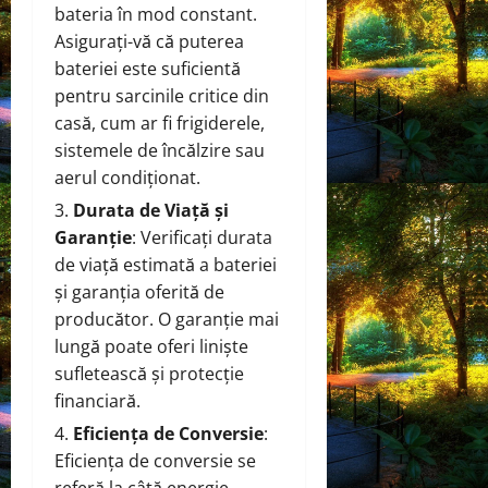
bateria în mod constant.
Asigurați-vă că puterea
bateriei este suficientă
pentru sarcinile critice din
casă, cum ar fi frigiderele,
sistemele de încălzire sau
aerul condiționat.
Durata de Viață și
Garanție
: Verificați durata
de viață estimată a bateriei
și garanția oferită de
producător. O garanție mai
lungă poate oferi liniște
sufletească și protecție
financiară.
Eficiența de Conversie
:
Eficiența de conversie se