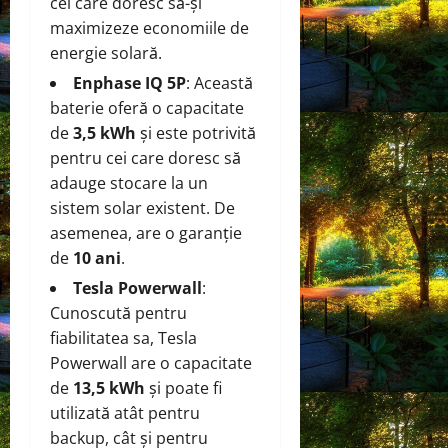
cei care doresc să-și
maximizeze economiile de
energie solară.
Enphase IQ 5P
: Această
baterie oferă o capacitate
de
3,5 kWh
și este potrivită
pentru cei care doresc să
adauge stocare la un
sistem solar existent. De
asemenea, are o garanție
de
10 ani
.
Tesla Powerwall
:
Cunoscută pentru
fiabilitatea sa, Tesla
Powerwall are o capacitate
de
13,5 kWh
și poate fi
utilizată atât pentru
backup, cât și pentru