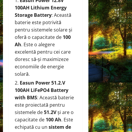
Easun Power 12.8V
100AH Lithium Energy
Storage Battery
: Această
baterie este potrivită
pentru sistemele solare și
oferă o capacitate de
100
Ah
. Este o alegere
excelentă pentru cei care
doresc să-și maximizeze
economiile de energie
solară.
Easun Power 51.2.V
100AH LiFePO4 Battery
with BMS
: Această baterie
este proiectată pentru
sistemele de
51.2V
și are o
capacitate de
100 Ah
. Este
echipată cu un
sistem de