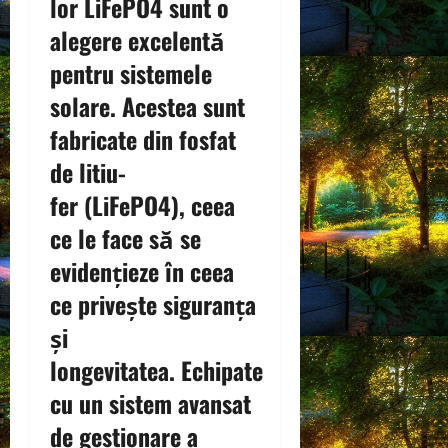
lor
LiFePO4
sunt o
alegere excelentă
pentru sistemele
solare. Acestea sunt
fabricate din
fosfat
de litiu-
fer
(LiFePO4), ceea
ce le face să se
evidențieze în ceea
ce privește siguranța
și
longevitatea. Echipate
cu un
sistem avansat
de gestionare a