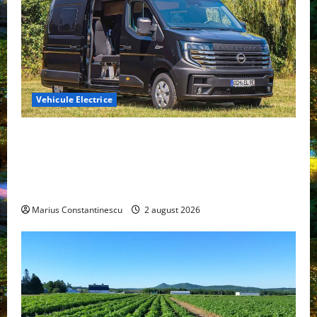
Vehicule Electrice
Interstar‑e Relax: Nissan și Eifelland au creat o
rulotă electrică care folosește bateria de 87 kWh nu
doar pentru tracțiune, ci și pentru încălzire complet
off‑grid
Marius Constantinescu
2 august 2026