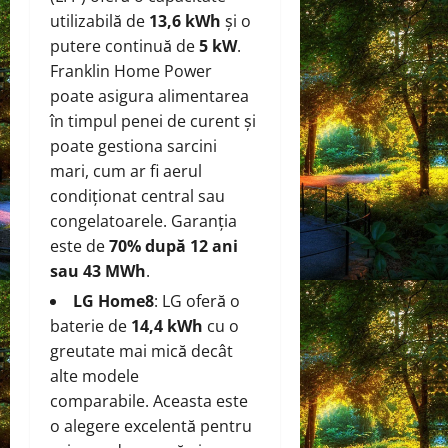
utilizabilă de
13,6 kWh
și o
putere continuă de
5 kW
.
Franklin Home Power
poate asigura alimentarea
în timpul penei de curent și
poate gestiona sarcini
mari, cum ar fi aerul
condiționat central sau
congelatoarele. Garanția
este de
70% după 12 ani
sau 43 MWh
.
LG Home8
: LG oferă o
baterie de
14,4 kWh
cu o
greutate mai mică decât
alte modele
comparabile. Aceasta este
o alegere excelentă pentru