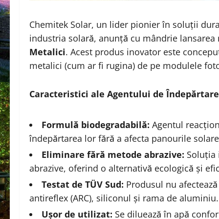
Chemitek Solar, un lider pionier în soluții dur
industria solară, anunță cu mândrie lansarea
Metalici
. Acest produs inovator este conceput 
metalici (cum ar fi rugina) de pe modulele fotov
Caracteristici ale Agentului de Îndepărtare 
Formulă biodegradabilă:
Agentul reacțion
îndepărtarea lor fără a afecta panourile solare
Eliminare fără metode abrazive:
Soluția 
abrazive, oferind o alternativă ecologică și efi
Testat de TÜV Sud:
Produsul nu afectează 
antireflex (ARC), siliconul și rama de aluminiu.
Ușor de utilizat:
Se diluează în apă conform