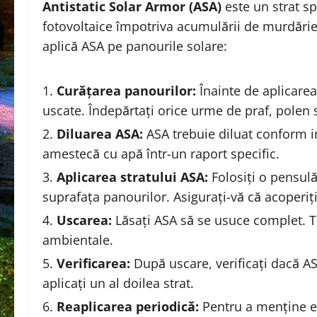
Antistatic Solar Armor (ASA)
este un strat s
fotovoltaice împotriva acumulării de murdărie 
aplică ASA pe panourile solare:
Curățarea panourilor:
Înainte de aplicarea
uscate. Îndepărtați orice urme de praf, polen s
Diluarea ASA:
ASA trebuie diluat conform in
amestecă cu apă într-un raport specific.
Aplicarea stratului ASA:
Folosiți o pensulă
suprafața panourilor. Asigurați-vă că acoperiț
Uscarea:
Lăsați ASA să se usuce complet. Ti
ambientale.
Verificarea:
După uscare, verificați dacă AS
aplicați un al doilea strat.
Reaplicarea periodică:
Pentru a menține efi