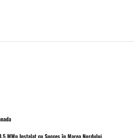
anada
0,5 MWp Instalat cu Succes în Marea Nordului