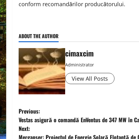
conform recomandărilor producătorului.
ABOUT THE AUTHOR
cimaxcim
Administrator
View All Posts
P
Previous:
Vestas asigură o comandă EnVentus de 347 MW în C
o
Next:
s
Merganser: Proiectul de Energie Solară Flotantă de 