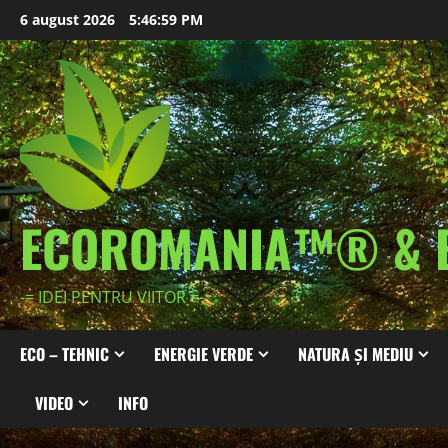
Skip
6 august 2026
5:47:02 PM
to
content
ECOROMANIA™® & 
-= IDEI PENTRU VIITOR =-
ECO – TEHNIC
ENERGIE VERDE
NATURA ȘI MEDIU
VIDEO
INFO