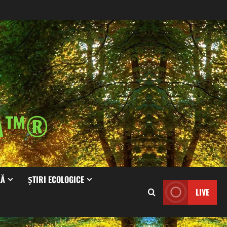
IA™®
LĂ
ȘTIRI ECOLOGICE
LIVE