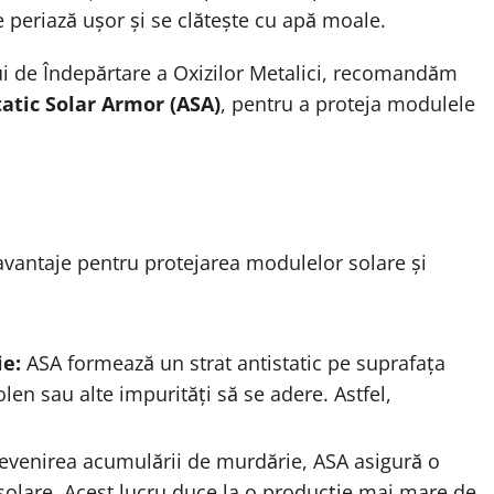
e periază ușor și se clătește cu apă moale.
lui de Îndepărtare a Oxizilor Metalici, recomandăm
tatic Solar Armor (ASA)
, pentru a proteja modulele
avantaje pentru protejarea modulelor solare și
ie:
ASA formează un strat antistatic pe suprafața
len sau alte impurități să se adere. Astfel,
evenirea acumulării de murdărie, ASA asigură o
 solare. Acest lucru duce la o producție mai mare de