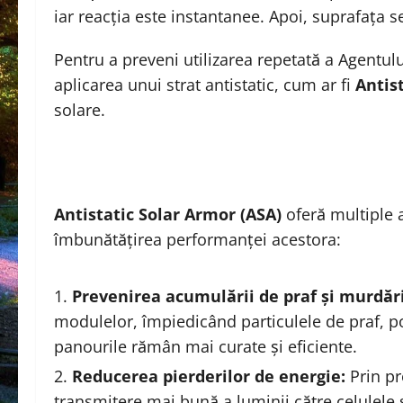
iar reacția este instantanee. Apoi, suprafața s
Pentru a preveni utilizarea repetată a Agentu
aplicarea unui strat antistatic, cum ar fi
Antis
solare.
Antistatic Solar Armor (ASA)
oferă multiple 
îmbunătățirea performanței acestora:
Prevenirea acumulării de praf și murdăr
modulelor, împiedicând particulele de praf, po
panourile rămân mai curate și eficiente.
Reducerea pierderilor de energie:
Prin pr
transmitere mai bună a luminii către celulele