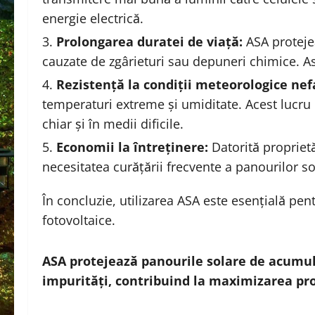
energie electrică.
Prolongarea duratei de viață:
ASA proteje
cauzate de zgârieturi sau depuneri chimice. As
Rezistență la condiții meteorologice nef
temperaturi extreme și umiditate. Acest lucr
chiar și în medii dificile.
Economii la întreținere:
Datorită proprietă
necesitatea curățării frecvente a panourilor sol
În concluzie, utilizarea ASA este esențială pen
fotovoltaice.
ASA protejează panourile solare de acumula
impurități, contribuind la maximizarea pro