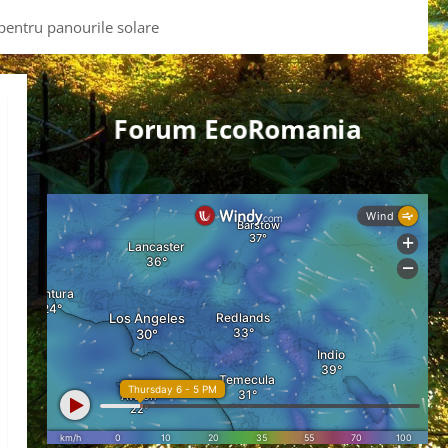
 pentru panourile solare
Forum EcoRomania