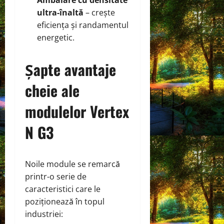
ultra‑înaltă
– crește
eficiența și randamentul
energetic.
Șapte avantaje
cheie ale
modulelor Vertex
N G3
Noile module se remarcă
printr-o serie de
caracteristici care le
poziționează în topul
industriei: