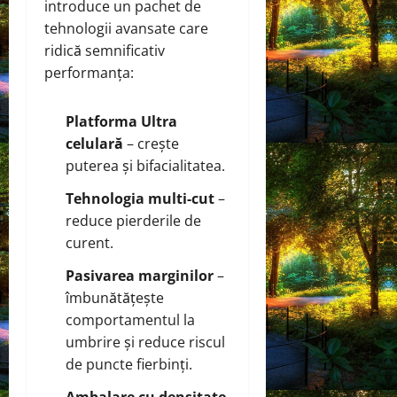
introduce un pachet de
tehnologii avansate care
ridică semnificativ
performanța:
Platforma Ultra
celulară
– crește
puterea și bifacialitatea.
Tehnologia multi‑cut
–
reduce pierderile de
curent.
Pasivarea marginilor
–
îmbunătățește
comportamentul la
umbrire și reduce riscul
de puncte fierbinți.
Ambalare cu densitate