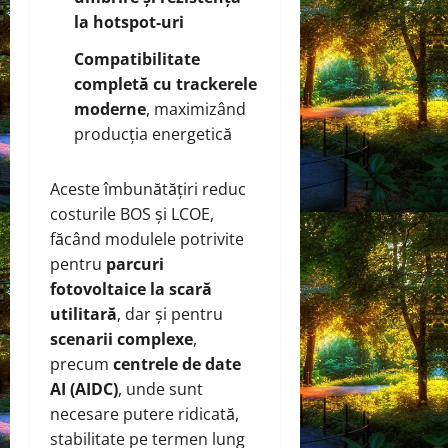
la hotspot-uri
Compatibilitate
completă cu trackerele
moderne
, maximizând
producția energetică
Aceste îmbunătățiri reduc
costurile BOS și LCOE,
făcând modulele potrivite
pentru
parcuri
fotovoltaice la scară
utilitară
, dar și pentru
scenarii complexe
,
precum
centrele de date
AI (AIDC)
, unde sunt
necesare putere ridicată,
stabilitate pe termen lung