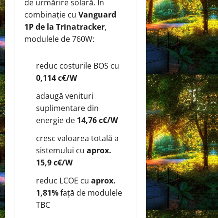
de urmărire solară. În
combinație cu
Vanguard
1P de la Trinatracker
,
modulele de 760W:
reduc costurile BOS cu
0,114 c€/W
adaugă venituri
suplimentare din
energie de
14,76 c€/W
cresc valoarea totală a
sistemului cu
aprox.
15,9 c€/W
reduc LCOE cu
aprox.
1,81%
față de modulele
TBC