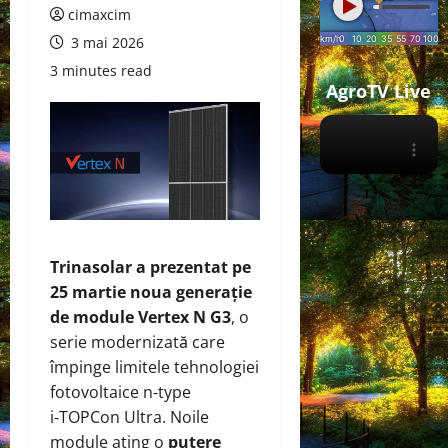
cimaxcim
3 mai 2026
3 minutes read
AgroTV Live
Trinasolar a prezentat pe
25 martie noua generație
de module Vertex N G3
, o
serie modernizată care
împinge limitele tehnologiei
fotovoltaice n‑type
i‑TOPCon Ultra. Noile
module ating o
putere