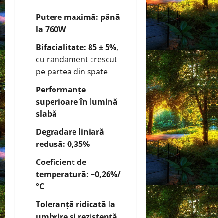
Putere maximă: până
la 760W
Bifacialitate: 85 ± 5%
,
cu randament crescut
pe partea din spate
Performanțe
superioare în lumină
slabă
Degradare liniară
redusă: 0,35%
Coeficient de
temperatură: −0,26%/
°C
Toleranță ridicată la
umbrire și rezistență