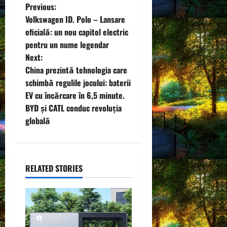
P
Previous:
Volkswagen ID. Polo – Lansare
o
oficială: un nou capitol electric
pentru un nume legendar
s
Next:
t
China prezintă tehnologia care
schimbă regulile jocului: baterii
n
EV cu încărcare în 6,5 minute.
BYD și CATL conduc revoluția
a
globală
v
i
RELATED STORIES
g
a
t