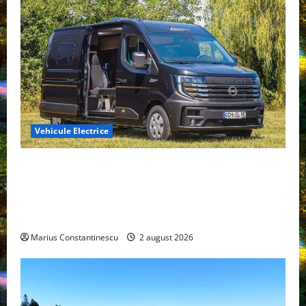
Vehicule Electrice
Interstar‑e Relax: Nissan și Eifelland au creat o
rulotă electrică care folosește bateria de 87 kWh nu
doar pentru tracțiune, ci și pentru încălzire complet
off‑grid
Marius Constantinescu
2 august 2026