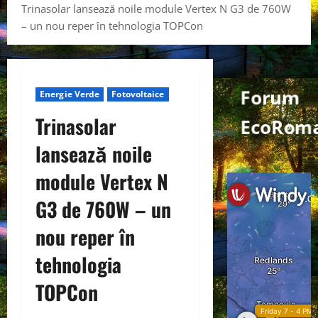
Trinasolar lansează noile module Vertex N G3 de 760W
– un nou reper în tehnologia TOPCon
Forum
Energie Verde
Fotovoltaice
Trinasolar
EcoRoma
lansează noile
module Vertex N
G3 de 760W – un
nou reper în
tehnologia
TOPCon