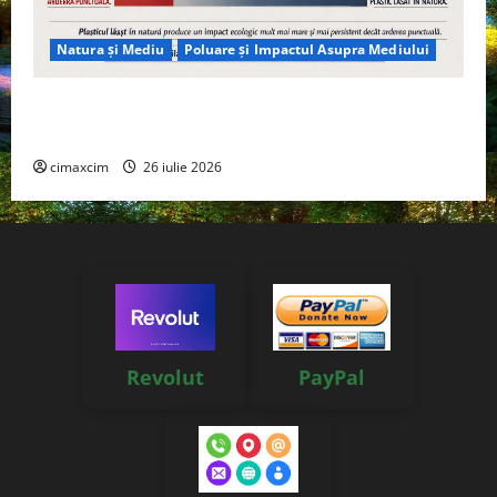
Natura și Mediu
Poluare și Impactul Asupra Mediului
Managementul deșeurilor în România: probleme
reale, soluții și tehnologii noi
cimaxcim
26 iulie 2026
Revolut
PayPal