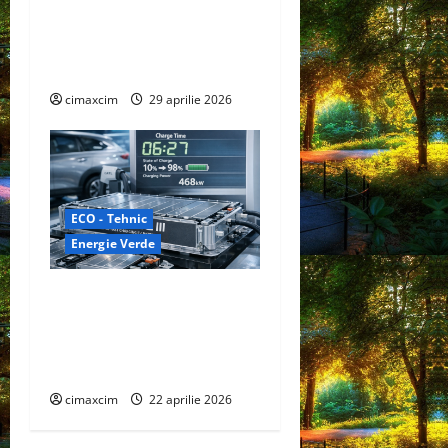
electricitate continuă prin
evaporarea apei și a luminii
solare
cimaxcim
29 aprilie 2026
ECO - Tehnic
Energie Verde
CATL Shenxing III – Bateria
care aduce încărcarea EV la
viteza alimentării cu
benzină
cimaxcim
22 aprilie 2026